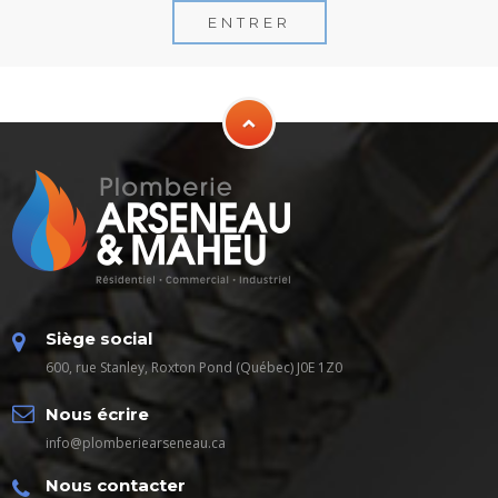
ENTRER
Siège social
600, rue Stanley, Roxton Pond (Québec) J0E 1Z0
Nous écrire
info@plomberiearseneau.ca
Nous contacter