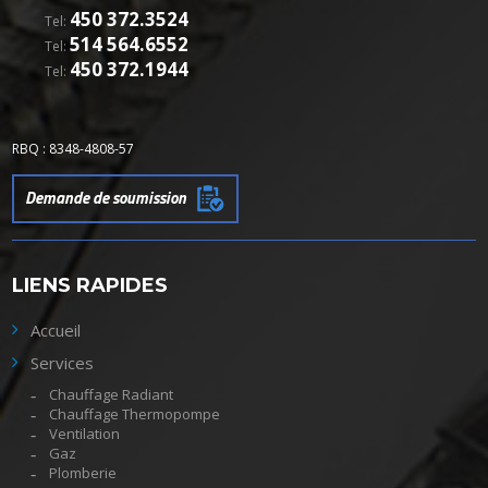
450 372.3524
Tel:
514 564.6552
Tel:
450 372.1944
Tel:
RBQ : 8348-4808-57
Demande de soumission
LIENS RAPIDES
Accueil
Services
Chauffage Radiant
Chauffage Thermopompe
Ventilation
Gaz
Plomberie